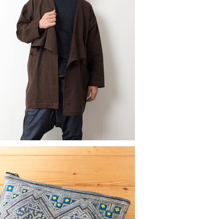
染め手織り綿のビッグカラーデザインジ
ャケット
¥8,400
モン族藍染バティックポーチ（大）7