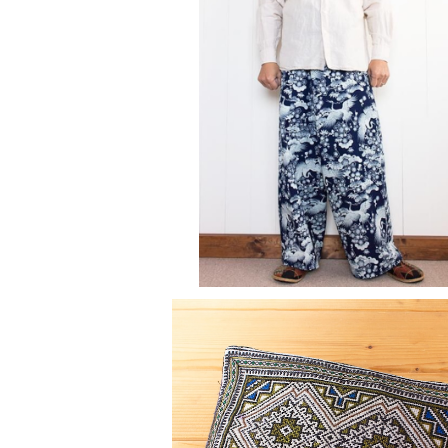
和柄タイパンツ（鶴と松竹梅）
¥3,600
モン族刺繍ポーチ（大）4